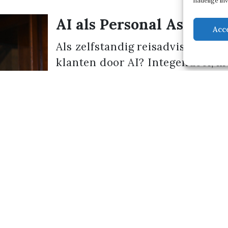
nadelige in
AI als Personal Assistan
Acc
Als zelfstandig reisadviseur min
klanten door AI? Integendeel, m
Sanne Bouwman van The Travel
Sanne.
Lees meer →