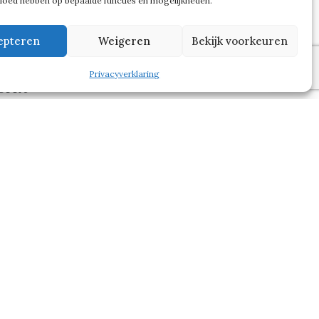
vloed hebben op bepaalde functies en mogelijkheden.
t
epteren
Weigeren
Bekijk voorkeuren
der
Privacyverklaring
erkt
 Club