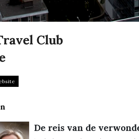
Travel Club
e
ebsite
en
De reis van de verwond