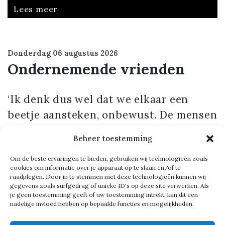
Lees meer
Donderdag
06 augustus 2026
Ondernemende vrienden
‘Ik denk dus wel dat we elkaar een
beetje aansteken, onbewust. De mensen
om je heen hebben daar invloed op.’
Beheer toestemming
Om de beste ervaringen te bieden, gebruiken wij technologieën zoals
Lees meer
cookies om informatie over je apparaat op te slaan en/of te
raadplegen. Door in te stemmen met deze technologieën kunnen wij
gegevens zoals surfgedrag of unieke ID's op deze site verwerken. Als
je geen toestemming geeft of uw toestemming intrekt, kan dit een
nadelige invloed hebben op bepaalde functies en mogelijkheden.
Dinsdag
04 augustus 2026
Elke hap een andere kleur