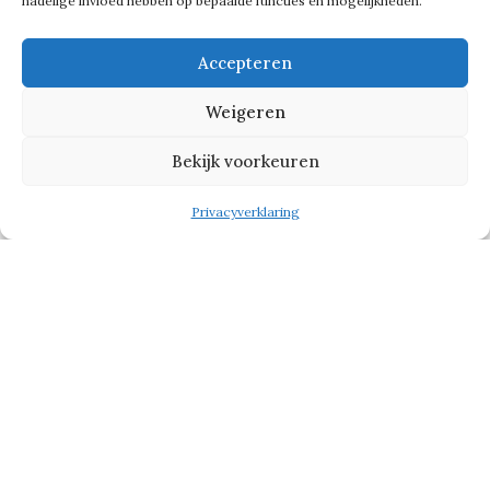
nadelige invloed hebben op bepaalde functies en mogelijkheden.
Accepteren
Weigeren
Bekijk voorkeuren
Privacyverklaring
Contactgegevens
010-3134988
info@rotterdamsezaken.nl
Bezoekadres
Boompjes 680
3011XZ Rotterdam