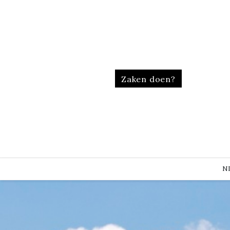
Zaken doen?
N