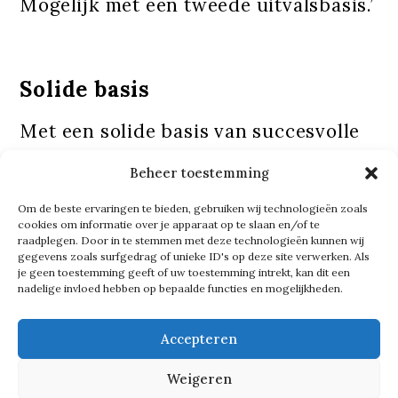
Mogelijk met een tweede uitvalsbasis.’
Solide basis
Met een solide basis van succesvolle
projecten, kijkt
The DOC
vol
Beheer toestemming
vertrouwen naar de toekomst. ‘Wij
Om de beste ervaringen te bieden, gebruiken wij technologieën zoals
nodigen nieuwe relaties graag uit om
cookies om informatie over je apparaat op te slaan en/of te
kennis te maken met onze
raadplegen. Door in te stemmen met deze technologieën kunnen wij
gegevens zoals surfgedrag of unieke ID's op deze site verwerken. Als
dienstverlening. Bij
The DOC
leveren
je geen toestemming geeft of uw toestemming intrekt, kan dit een
nadelige invloed hebben op bepaalde functies en mogelijkheden.
we maatwerkoplossingen die perfect
aansluiten bij wat onze klanten nodig
Accepteren
hebben. Onze expertise en
Weigeren
klantgerichte aanpak maken ons dé