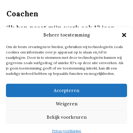
Coachen
‘Ik ben naast mijn werk ook 12 jaar
Beheer toestemming
docent geweest op de Hogeschool
Rotterdam, waar ik jonge enthousiaste
Om de beste ervaringen te bieden, gebruiken wij technologieën zoals
cookies om informatie over je apparaat op te slaan en/of te
mensen kon coachen. Ik wilde mensen
raadplegen. Door in te stemmen met deze technologieën kunnen wij
gegevens zoals surfgedrag of unieke ID's op deze site verwerken. Als
helpen die hulp nodig hadden. Dat
je geen toestemming geeft of uw toestemming intrekt, kan dit een
nadelige invloed hebben op bepaalde functies en mogelijkheden.
heeft ook weer met mijn eigen
achtergrond te maken. Ik had als
Accepteren
jonge kerel ook hulp nodig. Mensen
die het nodig hebben, moeten hulp
Weigeren
krijgen. Daar ben ik heel gevoelig
Bekijk voorkeuren
voor.’
Privacyverklaring