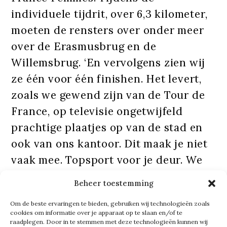
individuele tijdrit, over 6,3 kilometer,
moeten de rensters over onder meer
over de Erasmusbrug en de
Willemsbrug. ‘En vervolgens zien wij
ze één voor één finishen. Het levert,
zoals we gewend zijn van de Tour de
France, op televisie ongetwijfeld
prachtige plaatjes op van de stad en
ook van ons kantoor. Dit maak je niet
vaak mee. Topsport voor je deur. We
gaan er met het hele kantoor van
Beheer toestemming
genieten dinsdag.’
Om de beste ervaringen te bieden, gebruiken wij technologieën zoals
cookies om informatie over je apparaat op te slaan en/of te
De Tour de France Femmes is
raadplegen. Door in te stemmen met deze technologieën kunnen wij