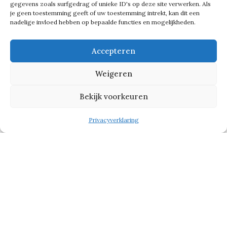
gegevens zoals surfgedrag of unieke ID's op deze site verwerken. Als
maandag van start gegaan met een
je geen toestemming geeft of uw toestemming intrekt, kan dit een
nadelige invloed hebben op bepaalde functies en mogelijkheden.
etappe van Rotterdam naar Den Haag
en duurt nog tot zondag 18 augustus.
Accepteren
De beslissing valt over een week op de
Weigeren
Alpe d’Huez.
Bekijk voorkeuren
Charlotte Kool rijdt na de eerste
Privacyverklaring
etappe in de gele trui. Zij won de
sprint van de openingsrit in Den Haag
overtuigend.