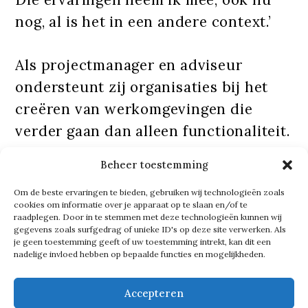
nog, al is het in een andere context.’
Als projectmanager en adviseur
ondersteunt zij organisaties bij het
creëren van werkomgevingen die
verder gaan dan alleen functionaliteit.
‘Het gaat om het maken van plekken
Beheer toestemming
waar mensen zich goed voelen, waar
Om de beste ervaringen te bieden, gebruiken wij technologieën zoals
ze graag zijn en die bij voorkeur een
cookies om informatie over je apparaat op te slaan en/of te
positieve impact hebben op hoe ze
raadplegen. Door in te stemmen met deze technologieën kunnen wij
gegevens zoals surfgedrag of unieke ID's op deze site verwerken. Als
werken en samenwerken.’
je geen toestemming geeft of uw toestemming intrekt, kan dit een
nadelige invloed hebben op bepaalde functies en mogelijkheden.
Tekst gaat verder onder de foto
Accepteren