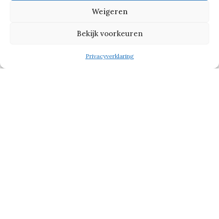
Weigeren
Bekijk voorkeuren
Privacyverklaring
Maatwerk boven alles
Volgens Yvanka bestaat dé ideale
werkomgeving niet. ‘Het is echt
maatwerk’, legt ze uit. ‘Natuurlijk zie