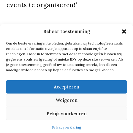
events te organiseren!’
Bourgondisch Maastricht
Beheer toestemming
Om de beste ervaringen te bieden, gebruiken wij technologieën zoals
De liefde voor wijn begon voor Marcel
cookies om informatie over je apparaat op te slaan en/of te
raadplegen. Door in te stemmen met deze technologieën kunnen wij
als student in het bourgondische
gegevens zoals surfgedrag of unieke ID's op deze site verwerken. Als
Maastricht. ‘Daar is het vuurtje
je geen toestemming geeft of uw toestemming intrekt, kan dit een
nadelige invloed hebben op bepaalde functies en mogelijkheden.
aangewakkerd, op de Hoge
Hotelschool. Ik ben eigenlijk per
Accepteren
toeval in de wijnwereld beland. Bij
Weigeren
een bedrijf waar ik stage zou gaan
lopen, was plotseling een stagestop.
Bekijk voorkeuren
Vervolgens werd ik benaderd door
Privacyverklaring
iemand uit de wijnwereld. Ik weet nog