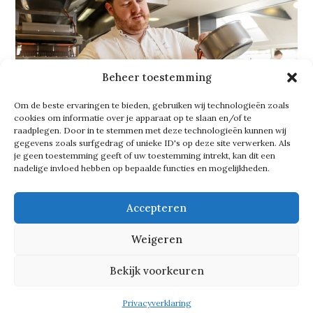
Beheer toestemming
Om de beste ervaringen te bieden, gebruiken wij technologieën zoals
cookies om informatie over je apparaat op te slaan en/of te
raadplegen. Door in te stemmen met deze technologieën kunnen wij
gegevens zoals surfgedrag of unieke ID's op deze site verwerken. Als
je geen toestemming geeft of uw toestemming intrekt, kan dit een
nadelige invloed hebben op bepaalde functies en mogelijkheden.
Specialiteit
Met
Restaurant Aan de Zweth
in
Accepteren
Schipluiden lukt dat goed. De keuken
Weigeren
is sterk gericht op vis en schaal- en
Bekijk voorkeuren
schelpdieren. ‘Dat is wel mijn
specialiteit. Dat vond ik vroeger zelf
Privacyverklaring