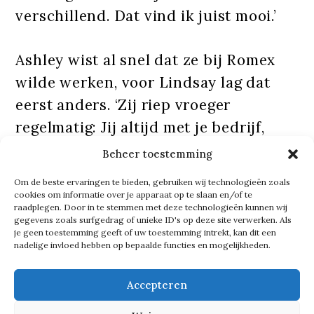
verschillend. Dat vind ik juist mooi.’
Ashley wist al snel dat ze bij Romex
wilde werken, voor Lindsay lag dat
eerst anders. ‘Zij riep vroeger
regelmatig: Jij altijd met je bedrijf,
pap. Zoek het lekker zelf uit, ik ga iets
Beheer toestemming
anders doen!’
Om de beste ervaringen te bieden, gebruiken wij technologieën zoals
cookies om informatie over je apparaat op te slaan en/of te
raadplegen. Door in te stemmen met deze technologieën kunnen wij
Na de middelbare school volgde
gegevens zoals surfgedrag of unieke ID's op deze site verwerken. Als
je geen toestemming geeft of uw toestemming intrekt, kan dit een
Ashley de Hoge Hotelschool, een
nadelige invloed hebben op bepaalde functies en mogelijkheden.
periode waar ze met veel plezier op
terugkijkt. ‘Ik zou het zó weer doen.
Accepteren
Maar het was echt buffelen: lange