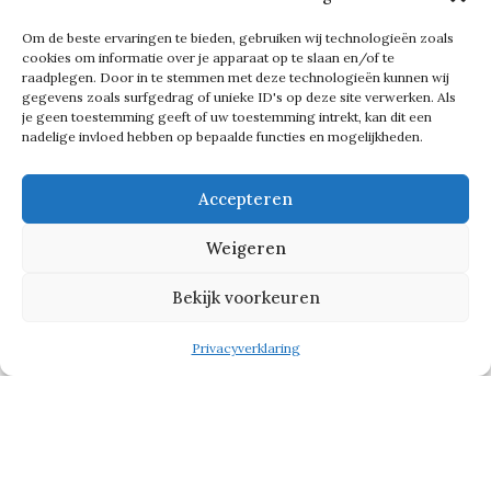
Om de beste ervaringen te bieden, gebruiken wij technologieën zoals
‘Geef juist aandacht als iemand nieuw
cookies om informatie over je apparaat op te slaan en/of te
raadplegen. Door in te stemmen met deze technologieën kunnen wij
komt: dus een lunch met het team, of
gegevens zoals surfgedrag of unieke ID's op deze site verwerken. Als
je geen toestemming geeft of uw toestemming intrekt, kan dit een
stuur een flesje wijn of bos bloemen
nadelige invloed hebben op bepaalde functies en mogelijkheden.
naar de partner. Voor mij is
onboarden meer dan een proces: het
Accepteren
is het moment waarop iemand écht
Weigeren
onderdeel wordt van de cultuur en
energie van een team. Die aandacht
Bekijk voorkeuren
voor de menselijke kant voelt niet
Privacyverklaring
alleen prettig, maar draagt ook
concreet bij aan de motivatie, snelle
integratie en verbinding.’