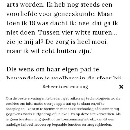
arts worden. Ik heb nog steeds een
voorliefde voor geneeskunde. Maar
toen ik 18 was dacht ik: nee, dat ga ik
niet doen. Tussen vier witte muren…
zie je mij al? De zorg is heel mooi,
maar ik wil echt buiten zijn.’
Die wens om haar eigen pad te
bewandelen is voelbaar in de sfeer bij
Metz Real Estate
. ‘Het bedrijf kreeg al
Beheer toestemming
snel mijn eigen signatuur mee. We
Om de beste ervaringen te bieden, gebruiken wij technologieën zoals
cookies om informatie over je apparaat op te slaan en/of te
hebben een hele open sfeer. Iedereen
raadplegen. Door in te stemmen met deze technologieën kunnen wij
kan binnenlopen. Dat is typisch Alina,
gegevens zoals surfgedrag of unieke ID's op deze site verwerken. Als
je geen toestemming geeft of uw toestemming intrekt, kan dit een
maar ook mijn collega’s. We doen het
nadelige invloed hebben op bepaalde functies en mogelijkheden.