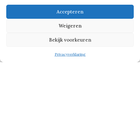
samen.’
Accepteren
Tekst gaat verder onder de foto
Weigeren
Bekijk voorkeuren
Privacyverklaring
Internationaal