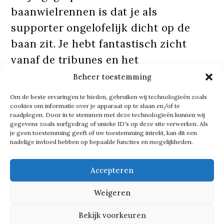
baanwielrennen is dat je als
supporter ongelofelijk dicht op de
baan zit. Je hebt fantastisch zicht
vanaf de tribunes en het
middenterrein. En wat ook bijzonder
Beheer toestemming
is: alles gebeurt in de arena. Vaak zie
Om de beste ervaringen te bieden, gebruiken wij technologieën zoals
je bij grote sportevenementen dat de
cookies om informatie over je apparaat op te slaan en/of te
raadplegen. Door in te stemmen met deze technologieën kunnen wij
hospitality buiten de arena
gegevens zoals surfgedrag of unieke ID's op deze site verwerken. Als
je geen toestemming geeft of uw toestemming intrekt, kan dit een
plaatsvindt, maar bij de Zesdaagse
nadelige invloed hebben op bepaalde functies en mogelijkheden.
niet. Het is middenin de arena. Je ziet
renners met ongelofelijke snelheden
Accepteren
om je heen razen. Dat is uniek, toch?’
Weigeren
Bekijk voorkeuren
Tekst gaat verder onder de foto