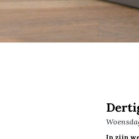
Derti
Woensda
In zijn w