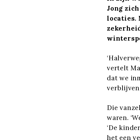
Jong zich
locaties.
zekerheid
wintersp
‘Halverweg
vertelt Ma
dat we in
verblijven
Die vanze
waren. ‘We
‘De kinde
het een v