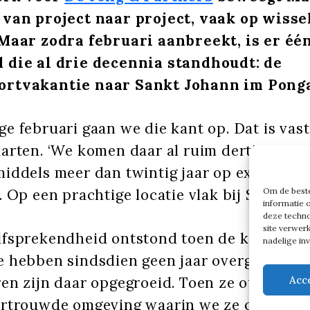
 van project naar project, vaak op wiss
 Maar zodra februari aanbreekt, is er éé
 die al drie decennia standhoudt: de
ortvakantie naar Sankt Johann im Pong
e februari gaan we die kant op. Dat is vaste
arten. ‘We komen daar al ruim dertig jaar 
middels meer dan twintig jaar op exact deze
Om de beste
. Op een prachtige locatie vlak bij Salzburg.
informatie 
deze techno
site verwer
lfsprekendheid ontstond toen de kinderen 
nadelige in
 hebben sindsdien geen jaar overgeslagen,’ 
Acc
ren zijn daar opgegroeid. Toen ze ouder we
ertrouwde omgeving waarin we ze ook zelfs