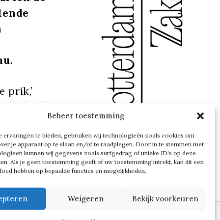
elende
n
au.
 prik,’
en ik denk
Beheer toestemming
lfde plek
 ervaringen te bieden, gebruiken wij technologieën zoals cookies om
’
over je apparaat op te slaan en/of te raadplegen. Door in te stemmen met
logieën kunnen wij gegevens zoals surfgedrag of unieke ID's op deze
ken. Als je geen toestemming geeft of uw toestemming intrekt, kan dit een
nog klein
vloed hebben op bepaalde functies en mogelijkheden.
zegt hij.
epteren
Weigeren
Bekijk voorkeuren
rden, was
tandig