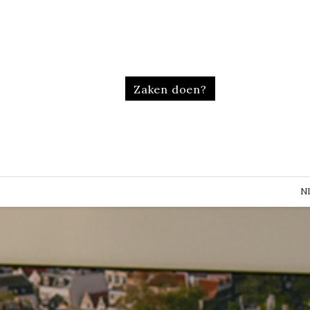
Zaken doen?
N