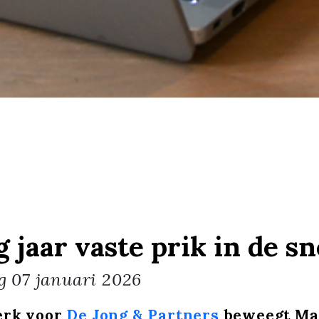
g jaar vaste prik in de 
g
07 januari 2026
erk voor
De Jong & Partners
beweegt Ma