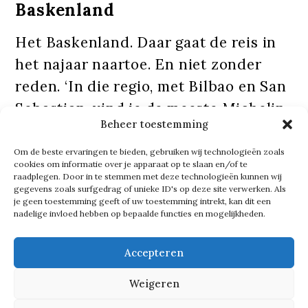
Baskenland
Het Baskenland. Daar gaat de reis in
het najaar naartoe. En niet zonder
reden. ‘In die regio, met Bilbao en San
Sebastian, vind je de meeste Michelin
Beheer toestemming
restaurants in de wereld per
vierkante meter. We gaan daar vooral
Om de beste ervaringen te bieden, gebruiken wij technologieën zoals
cookies om informatie over je apparaat op te slaan en/of te
lekker eten’, legt Wim uit.
raadplegen. Door in te stemmen met deze technologieën kunnen wij
gegevens zoals surfgedrag of unieke ID's op deze site verwerken. Als
je geen toestemming geeft of uw toestemming intrekt, kan dit een
Genieten. Wim doet het misschien wel
nadelige invloed hebben op bepaalde functies en mogelijkheden.
meer dan ooit. ‘We hebben in de
Accepteren
covidperiode gezien dat je soms zelfs
helemaal niets meer kon doen. Ik
Weigeren
word gelukkig van dierbare