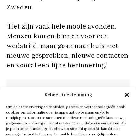
Zweden.
‘Het zijn vaak hele mooie avonden.
Mensen komen binnen voor een
wedstrijd, maar gaan naar huis met
nieuwe gesprekken, nieuwe contacten
en vooral een fijne herinnering.’
Wie een punt wil scoren voor een
Beheer toestemming
ander, kan via
Handen van
Om de beste ervaringen te bieden, gebruiken wij technologieën zoals
Humanitas
een taartpunt
doneren
cookies om informatie over je apparaat op te slaan en/of te
raadplegen. Door in te stemmen met deze technologieën kunnen wij
en zo bijdragen aan een mooie WK-
gegevens zoals surfgedrag of unieke ID's op deze site verwerken. Als
avond voor Rotterdamse ouderen.
je geen toestemming geeft of uw toestemming intrekt, kan dit een
nadelige invloed hebben op bepaalde functies en mogelijkheden.