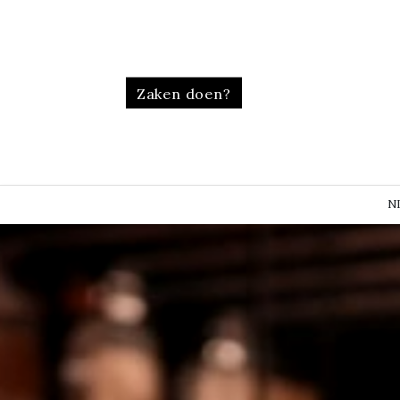
Zaken doen?
N