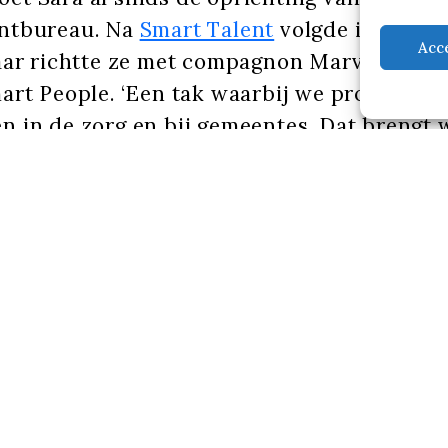
ntbureau. Na
Smart Talent
volgde in 2019 S
Acc
jaar richtte ze met compagnon Marvin Strik
art People. ‘Een tak waarbij we profession
n in de zorg en bij gemeentes. Dat brengt 
namiek op kantoor, met nieuwe talentvoll
l goede sfeer.’
n en betrokken
wat ze leuk vindt, vertelt ze tijdens een lu
se Zaken in restaurant Old Dutch. ‘Als on
gedreven en betrokken bij wat je doet, dat 
. Ik heb ontdekt wat ik leuk vind om te doe