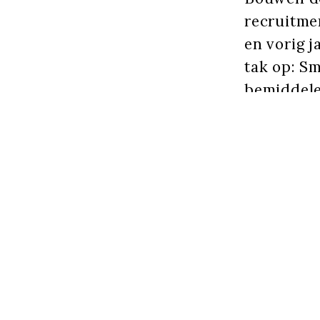
recruitme
en vorig 
tak op: Sm
bemiddele
andere dy
en een hee
Gedreve
Sara doet 
Rotterdam
ben je zo 
als werken