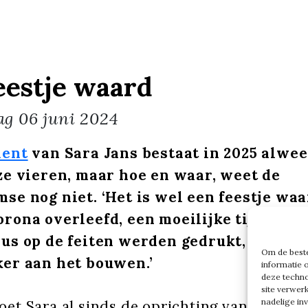
eestje waard
ag
06 juni 2024
lent
van Sara Jans bestaat in 2025 alweer
ze vieren, maar hoe en waar, weet de
se nog niet. ‘Het is wel een feestje wa
rona overleefd, een moeilijke tijd waa
us op de feiten werden gedrukt, maar w
Om de beste
er aan het bouwen.’
informatie 
deze techno
site verwer
nadelige in
et Sara al sinds de oprichting van haar