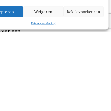
mart Flex
epteren
Weigeren
Bekijk voorkeuren
 een derde
als
Privacyverklaring
weer een
e mensen
nch van
dernemer
voelt niet
n. Dat is