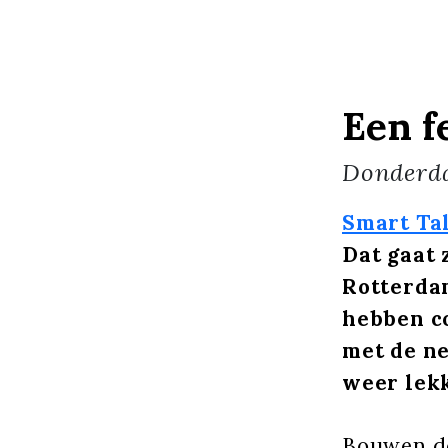
Een f
Donderd
Smart Ta
Dat gaat 
Rotterdam
hebben co
met de ne
weer lekk
Bouwen do