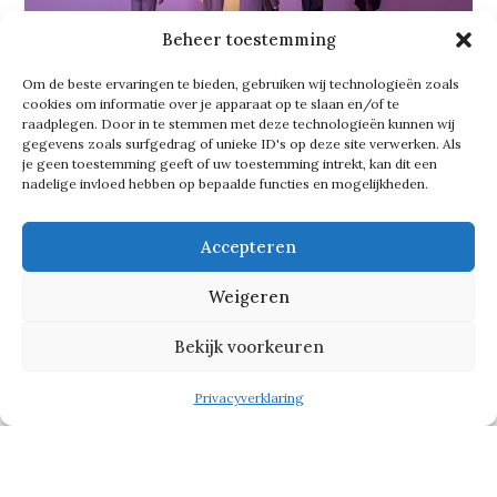
Beheer toestemming
Om de beste ervaringen te bieden, gebruiken wij technologieën zoals
cookies om informatie over je apparaat op te slaan en/of te
raadplegen. Door in te stemmen met deze technologieën kunnen wij
gegevens zoals surfgedrag of unieke ID's op deze site verwerken. Als
Continu meebewegen
je geen toestemming geeft of uw toestemming intrekt, kan dit een
nadelige invloed hebben op bepaalde functies en mogelijkheden.
De naam PIVOT verwijst naar continu
Accepteren
meebewegen met wat er op je afkomt.
Volgens Ruud kun je als
Weigeren
aantrekkelijke, toekomstbestendige
Bekijk voorkeuren
werkgever niet om andere
perspectieven heen. ‘Door strategisch
Privacyverklaring
ruimte te geven aan medewerkers om
mee te bewegen en binding en