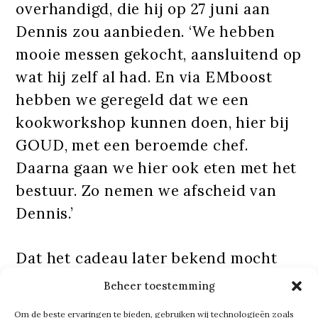
overhandigd, die hij op 27 juni aan
Dennis zou aanbieden. ‘We hebben
mooie messen gekocht, aansluitend op
wat hij zelf al had. En via EMboost
hebben we geregeld dat we een
kookworkshop kunnen doen, hier bij
GOUD, met een beroemde chef.
Daarna gaan we hier ook eten met het
bestuur. Zo nemen we afscheid van
Dennis.’
Dat het cadeau later bekend mocht
worden, was geen toeval. ‘Het was een
Beheer toestemming
verrassing. Als dit eerder naar buiten
Om de beste ervaringen te bieden, gebruiken wij technologieën zoals