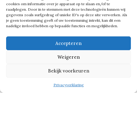
kwam, zou het hele plan in duigen
cookies om informatie over je apparaat op te slaan en/of te
raadplegen. Door in te stemmen met deze technologieën kunnen wij
vallen. Daarom ook dat deze video en
gegevens zoals surfgedrag of unieke ID's op deze site verwerken. Als
je geen toestemming geeft of uw toestemming intrekt, kan dit een
dit verhaal later wordt gepubliceerd.’
nadelige invloed hebben op bepaalde functies en mogelijkheden.
Tekst gaat verder onder de foto
Accepteren
Weigeren
Bekijk voorkeuren
Privacyverklaring