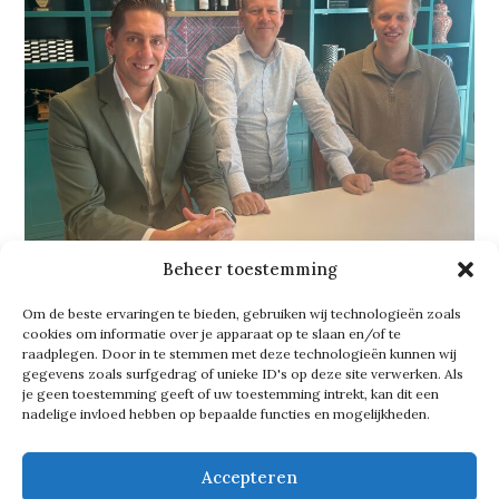
Beheer toestemming
De huidige beschikbare KPN Health
Om de beste ervaringen te bieden, gebruiken wij technologieën zoals
oplossingen zijn ZorgCloud, ZorgVrij,
cookies om informatie over je apparaat op te slaan en/of te
raadplegen. Door in te stemmen met deze technologieën kunnen wij
Zorg Messenger en Health Exchange.
gegevens zoals surfgedrag of unieke ID's op deze site verwerken. Als
je geen toestemming geeft of uw toestemming intrekt, kan dit een
‘Met Zorg Messenger kun je
nadelige invloed hebben op bepaalde functies en mogelijkheden.
bijvoorbeeld veilig e-mailen, chatten
en videobellen met de computer, een
Accepteren