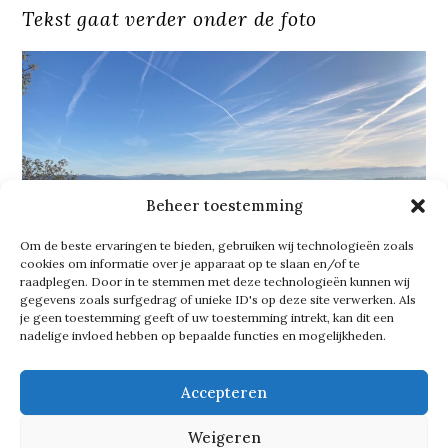
Tekst gaat verder onder de foto
Beheer toestemming
Om de beste ervaringen te bieden, gebruiken wij technologieën zoals
cookies om informatie over je apparaat op te slaan en/of te
raadplegen. Door in te stemmen met deze technologieën kunnen wij
gegevens zoals surfgedrag of unieke ID's op deze site verwerken. Als
je geen toestemming geeft of uw toestemming intrekt, kan dit een
nadelige invloed hebben op bepaalde functies en mogelijkheden.
‘Ik loop altijd wel veel, maar de tocht
Accepteren
naar Santiago de Compostela was wel
Weigeren