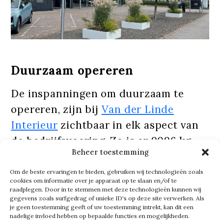
Duurzaam opereren
De inspanningen om duurzaam te
opereren, zijn bij
Van der Linde
Interieur
zichtbaar in elk aspect van
de bedrijfsvoering. Zo is er 9096 kg
Beheer toestemming
CO2-uitstoot vermeden via het
Woodloop houtrecycle programma, en
Om de beste ervaringen te bieden, gebruiken wij technologieën zoals
cookies om informatie over je apparaat op te slaan en/of te
46085 kg door zonnepanelen.
raadplegen. Door in te stemmen met deze technologieën kunnen wij
gegevens zoals surfgedrag of unieke ID's op deze site verwerken. Als
je geen toestemming geeft of uw toestemming intrekt, kan dit een
‘Verder worden materialen zoals PVC,
nadelige invloed hebben op bepaalde functies en mogelijkheden.