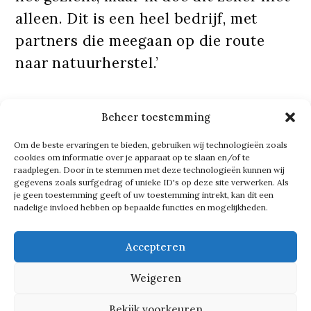
alleen. Dit is een heel bedrijf, met
partners die meegaan op die route
naar natuurherstel.’
En precies daar zit de kern. Want
Beheer toestemming
Blijdorp is in beweging. Met het in
Om de beste ervaringen te bieden, gebruiken wij technologieën zoals
2023 gelanceerde Masterplan 2050
cookies om informatie over je apparaat op te slaan en/of te
kiest de diergaarde bewust voor een
raadplegen. Door in te stemmen met deze technologieën kunnen wij
gegevens zoals surfgedrag of unieke ID's op deze site verwerken. Als
andere rol: van klassieke dierentuin
je geen toestemming geeft of uw toestemming intrekt, kan dit een
nadelige invloed hebben op bepaalde functies en mogelijkheden.
naar impactorganisatie. Natuurherstel
is het vertrekpunt.
Accepteren
Weigeren
Tekst gaat verder onder de foto
Bekijk voorkeuren