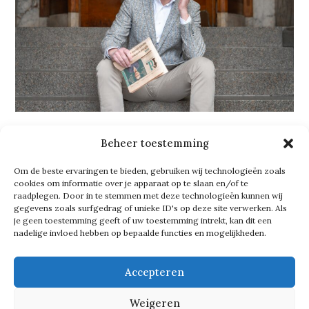
Beheer toestemming
Iconisch
Om de beste ervaringen te bieden, gebruiken wij technologieën zoals
cookies om informatie over je apparaat op te slaan en/of te
Het Noordereiland vindt Eric ‘echt
raadplegen. Door in te stemmen met deze technologieën kunnen wij
een toplocatie’. ‘We zitten in een
gegevens zoals surfgedrag of unieke ID's op deze site verwerken. Als
je geen toestemming geeft of uw toestemming intrekt, kan dit een
iconisch pand, een rijksmonument,
nadelige invloed hebben op bepaalde functies en mogelijkheden.
waarop in grote letters Ooms
Accepteren
Makelaars staat. Iedereen kent het,
het is al jaren een bekend gezicht
Weigeren