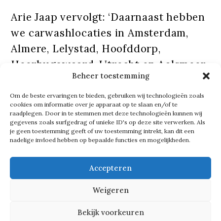
Arie Jaap vervolgt: ‘Daarnaast hebben
we carwashlocaties in Amsterdam,
Almere, Lelystad, Hoofddorp,
Heerhugowaard, Utrecht en Aalsmeer,
Beheer toestemming
waar het allemaal begon in de jaren
vijftig.’
Om de beste ervaringen te bieden, gebruiken wij technologieën zoals
cookies om informatie over je apparaat op te slaan en/of te
raadplegen. Door in te stemmen met deze technologieën kunnen wij
gegevens zoals surfgedrag of unieke ID's op deze site verwerken. Als
Tekst gaat verder onder de foto
je geen toestemming geeft of uw toestemming intrekt, kan dit een
nadelige invloed hebben op bepaalde functies en mogelijkheden.
Accepteren
Weigeren
Bekijk voorkeuren