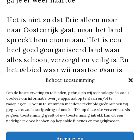
ga je er weer naartoe.’
Het is niet zo dat Eric alleen maar
naar Oostenrijk gaat, maar het land
spreekt hem enorm aan. ‘Het is een
heel goed georganiseerd land waar
alles schoon, verzorgd en veilig is. En
het gebied waar wij naartoe gaan is
redelijk sneeuwzeker.’
Beheer toestemming
Om de beste ervaringen te bieden, gebruiken wij technologieën zoals
Met een lach voegt hij toe: ‘Dus gelijk
cookies om informatie over je apparaat op te slaan en/of te
raadplegen. Door in te stemmen met deze technologieën kunnen wij
onthouden, de plaats Au, vooral niet
gegevens zoals surfgedrag of unieke ID's op deze site verwerken. Als
je geen toestemming geeft of uw toestemming intrekt, kan dit een
naartoe gaan. Nee hoor, maar dat het
nadelige invloed hebben op bepaalde functies en mogelijkheden.
sneeuwzeker is maakt het natuurlijk
ook fantastisch. En de mensen zijn
Accepteren