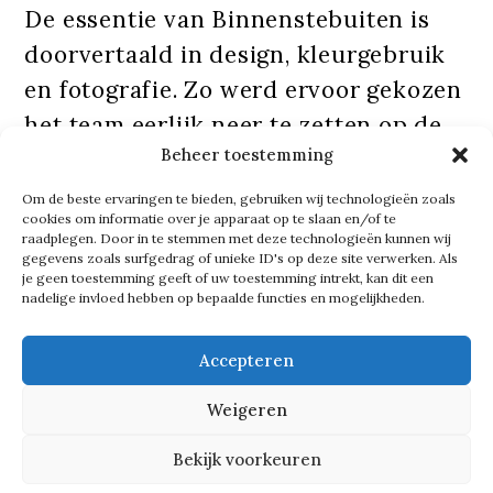
De essentie van Binnenstebuiten is
doorvertaald in design, kleurgebruik
en fotografie. Zo werd ervoor gekozen
het team eerlijk neer te zetten op de
Beheer toestemming
foto’s: geen filters of Photoshop. ‘We
hebben het met veel klanten over de
Om de beste ervaringen te bieden, gebruiken wij technologieën zoals
cookies om informatie over je apparaat op te slaan en/of te
tussentijd’, vertelt Miranda, ‘de tijd
raadplegen. Door in te stemmen met deze technologieën kunnen wij
gegevens zoals surfgedrag of unieke ID's op deze site verwerken. Als
waarin we nu leven en werken, waarin
je geen toestemming geeft of uw toestemming intrekt, kan dit een
we merken dat onze huidige manieren
nadelige invloed hebben op bepaalde functies en mogelijkheden.
van leiderschap, samenwerken en
Accepteren
ondernemen niet meer passen, maar
we ook nog niet hebben uitgevonden
Weigeren
hoe het dan wel moet. De portretfoto’s
Bekijk voorkeuren
vangen precies die tussenmomenten.’