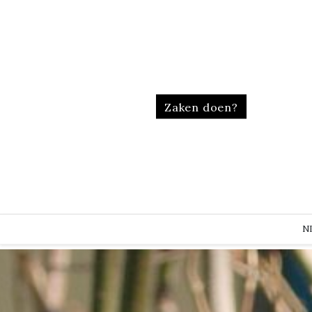
Zaken doen?
N