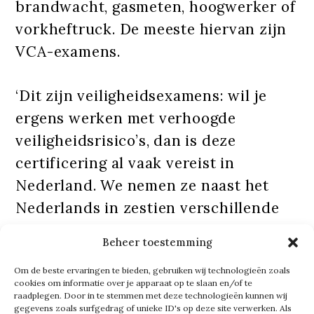
brandwacht, gasmeten, hoogwerker of
vorkheftruck. De meeste hiervan zijn
VCA-examens.
‘Dit zijn veiligheidsexamens: wil je
ergens werken met verhoogde
veiligheidsrisico’s, dan is deze
certificering al vaak vereist in
Nederland. We nemen ze naast het
Nederlands in zestien verschillende
talen af, van Turks en Arabisch tot
Beheer toestemming
Pools, Italiaans en Roemeens.’
Om de beste ervaringen te bieden, gebruiken wij technologieën zoals
cookies om informatie over je apparaat op te slaan en/of te
Om de dienstverlening verder uit te
raadplegen. Door in te stemmen met deze technologieën kunnen wij
gegevens zoals surfgedrag of unieke ID's op deze site verwerken. Als