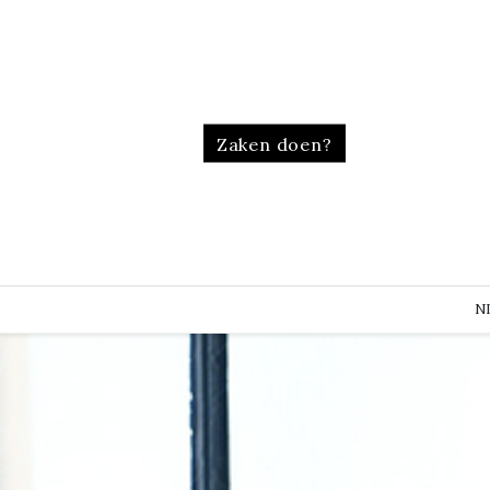
Zaken doen?
N