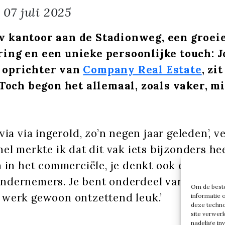
g
07 juli 2025
w kantoor aan de Stadionweg, een groei
ing en een unieke persoonlijke touch: 
 oprichter van
Company Real Estate
, zi
. Toch begon het allemaal, zoals vaker, m
.
via via ingerold, zo’n negen jaar geleden’, ver
nel merkte ik dat dit vak iets bijzonders heef
n in het commerciële, je denkt ook echt inh
ndernemers. Je bent onderdeel van hun ver
Om de beste
 werk gewoon ontzettend leuk.’
informatie 
deze techno
site verwer
nadelige in