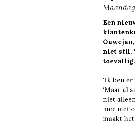
Maanda
Een nieu
klantenkr
Ouwejan,
niet stil
toevallig
‘Ik ben er 
‘Maar al s
niet allee
mee met o
maakt het