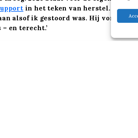
Support
in het teken van herstel. ‘De ne
Acc
aan alsof ik gestoord was. Hij vond mij 
 – en terecht.’
Klik om marketing cookies te accepteren en
deze inhoud in te schakelen