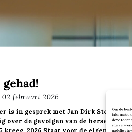
 gehad!
g
02 februari 2026
Om de beste
er is in gesprek met Jan Dirk Stouten b
informatie 
g over de gevolgen van de herseninfarc
deze techno
site verwer
25 kreeg. 2026 Staat voor de eigenaar va
nadelige in