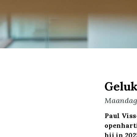
Geluk
Maanda
Paul Viss
openharti
hij in 20