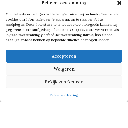
Beheer toestemming
Dingen waar je echt mee bezig wil
zijn. Op zakelijk vlak, maar zeker ook
Om de beste ervaringen te bieden, gebruiken wij technologieën zoals
cookies om informatie over je apparaat op te slaan en/of te
op sociaal vlak’, zegt Wim tijdens een
raadplegen. Door in te stemmen met deze technologieën kunnen wij
gegevens zoals surfgedrag of unieke ID's op deze site verwerken. Als
lunch van Rotterdamse Zaken bij
je geen toestemming geeft of uw toestemming intrekt, kan dit een
nadelige invloed hebben op bepaalde functies en mogelijkheden.
Horsecenter Pirouette.
Accepteren
Mensen leren kennen
Weigeren
Wim vertelt waarom hij met
Axoft
Bekijk voorkeuren
partner is geworden van Rotterdamse
Privacyverklaring
Zaken. ‘Een nieuw initiatief, met een
nieuw netwerk, maar ook met een
aantal bekende gezichten. De