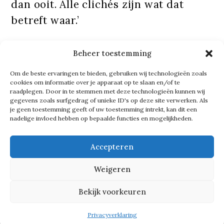
dan ooit. Alle clichés zijn wat dat
betreft waar.’
Beheer toestemming
010 en 020
Om de beste ervaringen te bieden, gebruiken wij technologieën zoals
cookies om informatie over je apparaat op te slaan en/of te
Genieten doet Paul ook van
raadplegen. Door in te stemmen met deze technologieën kunnen wij
gegevens zoals surfgedrag of unieke ID's op deze site verwerken. Als
Rotterdam, de stad waar hij – ondanks
je geen toestemming geeft of uw toestemming intrekt, kan dit een
nadelige invloed hebben op bepaalde functies en mogelijkheden.
de vele reizen in zijn leven – altijd
weer terugkeert. ‘Ik zeg je eerlijk dat
Accepteren
ik Amsterdam ook een mooie stad
Weigeren
vind. Echt, ik ben niet van dat 010 en
020 gedoe, maar als ik door de
Bekijk voorkeuren
Jordaan loop, herken ik de Jordaan
Privacyverklaring
niet meer. Veel Amsterdammers