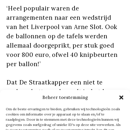
‘Heel populair waren de
arrangementen naar een wedstrijd
van het Liverpool van Arne Slot. Ook
de ballonnen op de tafels werden
allemaal doorgeprikt, per stuk goed
voor 800 euro, ofwel 40 knipbeurten
per ballon!’
Dat De Straatkapper een niet te
onderschatten rol speelt in het leven
Beheer toestemming
van daklozen, weet Nicole als geen
ander: ‘Dan denk ik aan iemand die
Om de beste ervaringen te bieden, gebruiken wij technologieën zoals
cookies om informatie over je apparaat op te slaan en/of te
weer contact met zijn familie zocht
raadplegen. Door in te stemmen met deze technologieën kunnen wij
gegevens zoals surfgedrag of unieke ID's op deze site verwerken. Als
via beeldbellen. Iets wat hij daarvoor
je geen toestemming geeft of uw toestemming intrekt, kan dit een