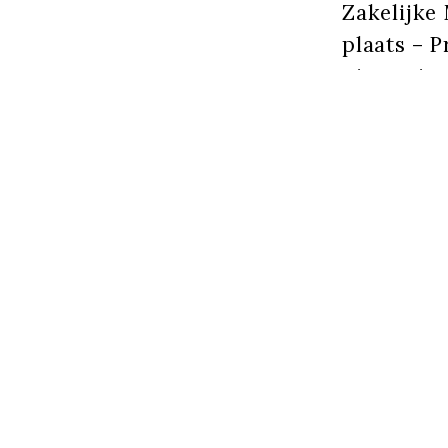
Zakelijke 
plaats – P
uitvoering
Tekst gaat 