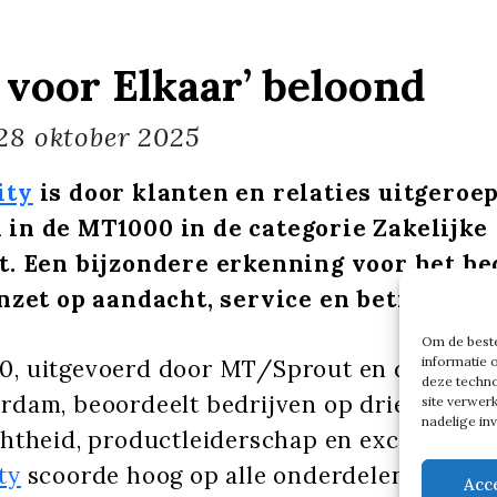
 voor Elkaar’ beloond
28 oktober 2025
ity
is door klanten en relaties uitgeroe
in de MT1000 in de categorie Zakelijke
t. Een bijzondere erkenning voor het bed
inzet op aandacht, service en betrouwba
Om de beste
informatie 
, uitgevoerd door MT/Sprout en de Univer
deze techno
dam, beoordeelt bedrijven op drie pijlers:
site verwer
nadelige in
htheid, productleiderschap en excellente u
ty
scoorde hoog op alle onderdelen: eerste 
Acc