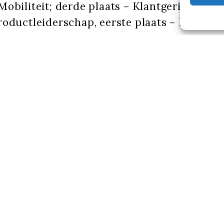
Mobiliteit; derde plaats – Klantgerichtheid,
roductleiderschap, eerste plaats – Excellen
.
verder onder de foto