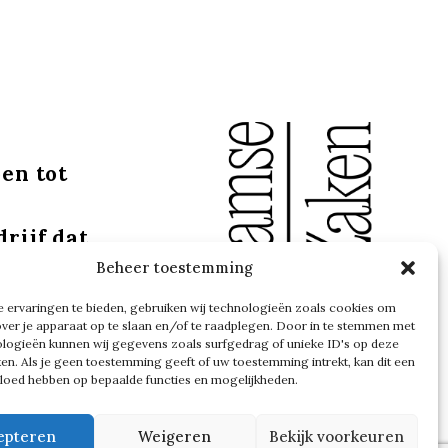
pen tot
rijf dat
arheid.
Beheer toestemming
 ervaringen te bieden, gebruiken wij technologieën zoals cookies om
over je apparaat op te slaan en/of te raadplegen. Door in te stemmen met
siteit
logieën kunnen wij gegevens zoals surfgedrag of unieke ID's op deze
ken. Als je geen toestemming geeft of uw toestemming intrekt, kan dit een
vloed hebben op bepaalde functies en mogelijkheden.
itvoering.
plaats –
epteren
Weigeren
Bekijk voorkeuren