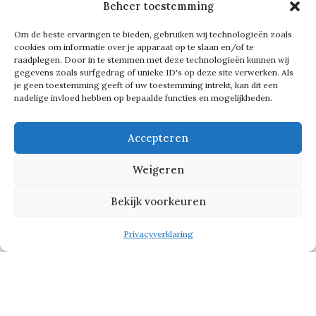
willen nemen. Daardoor kan ik als
Beheer toestemming
eigenaar niet overal meer bovenop
Om de beste ervaringen te bieden, gebruiken wij technologieën zoals
zitten. Dat gebeurt nu veel meer op
cookies om informatie over je apparaat op te slaan en/of te
raadplegen. Door in te stemmen met deze technologieën kunnen wij
afdelingsniveau. Ik vertrouw op mijn
gegevens zoals surfgedrag of unieke ID's op deze site verwerken. Als
je geen toestemming geeft of uw toestemming intrekt, kan dit een
mensen.’
nadelige invloed hebben op bepaalde functies en mogelijkheden.
Nieuwe collega’s van buiten halen ze
Accepteren
af en toe binnen. ‘Dan doen we dat via
Weigeren
Bas van der Schalie van Esens Design,
Bekijk voorkeuren
die we via Rotterdamse Zaken hebben
leren kennen. Met socialmedia-acties
Privacyverklaring
weet hij precies de juiste mensen te
bereiken. Zo hebben we ook nieuwe
dakbedekkers gevonden.’