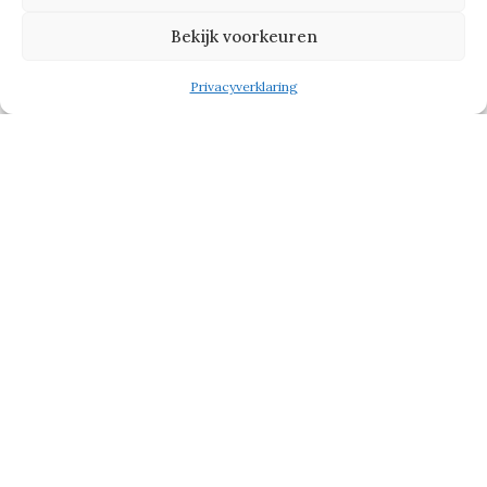
Bekijk voorkeuren
Privacyverklaring
Zwemles
Hét Rotterdam Gala heeft ieder jaar
een ander thema en ook andere goede
doelen. ‘Alles is gericht op kinderen
onder de armoedegrens’, zegt Hendrik.
‘Met het geld van vorig jaar kunnen
jonge kinderen op zwemles.’
De goede doelen voor dit jaar worden