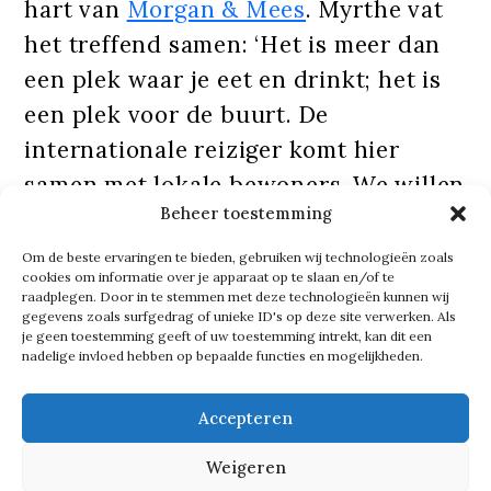
hart van
Morgan & Mees
. Myrthe vat
het treffend samen: ‘Het is meer dan
een plek waar je eet en drinkt; het is
een plek voor de buurt. De
internationale reiziger komt hier
samen met lokale bewoners. We willen
Beheer toestemming
iets teruggeven aan de stad. Een plek
waar mensen zich thuis voelen. Er zit
Om de beste ervaringen te bieden, gebruiken wij technologieën zoals
cookies om informatie over je apparaat op te slaan en/of te
zoveel liefde in wat we doen.’
raadplegen. Door in te stemmen met deze technologieën kunnen wij
gegevens zoals surfgedrag of unieke ID's op deze site verwerken. Als
je geen toestemming geeft of uw toestemming intrekt, kan dit een
Die liefde proef je. In elk gerecht dat
nadelige invloed hebben op bepaalde functies en mogelijkheden.
uit de keuken van chef Lucas Jeffries
Accepteren
komt. De smaken zijn verfijnd, de
presentatie modern, maar er is ook
Weigeren