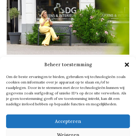
Beheer toestemming
One-of-a-kind
Om de beste ervaringen te bieden, gebruiken wij technologieën zoals
cookies om informatie over je apparaat op te slaan en/of te
De afgelopen maanden werkte
raadplegen. Door in te stemmen met deze technologieën kunnen wij
gegevens zoals surfgedrag of unieke ID's op deze site verwerken. Als
Danielle aan een nieuw product: haar
je geen toestemming geeft of uw toestemming intrekt, kan dit een
nadelige invloed hebben op bepaalde functies en mogelijkheden.
eigen
Studio DG
-lamp, in
samenwerking met Wave. ‘Binnenkort
Accepteren
staat het prototype hier in de studio.
Weigeren