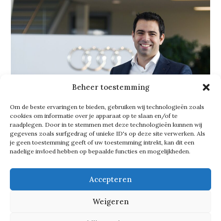
Beheer toestemming
Om de beste ervaringen te bieden, gebruiken wij technologieën zoals
cookies om informatie over je apparaat op te slaan en/of te
raadplegen. Door in te stemmen met deze technologieën kunnen wij
gegevens zoals surfgedrag of unieke ID's op deze site verwerken. Als
je geen toestemming geeft of uw toestemming intrekt, kan dit een
nadelige invloed hebben op bepaalde functies en mogelijkheden.
Glimlach
Accepteren
Tony Mastrantuono, Brand
Weigeren
Ambassador en PR Mananger voor