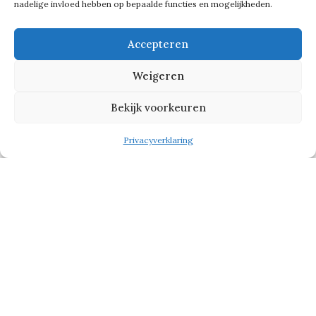
nadelige invloed hebben op bepaalde functies en mogelijkheden.
Accepteren
Weigeren
Bekijk voorkeuren
Privacyverklaring
Wow-factor
Daar zit ook een duidelijke ambitie
achter. ‘Ik wil uiteindelijk dat het
Hulstkamp Gebouw
weer bekend
wordt in Rotterdam en ook weer wat
toegankelijker voor iedereen. Ik hoop