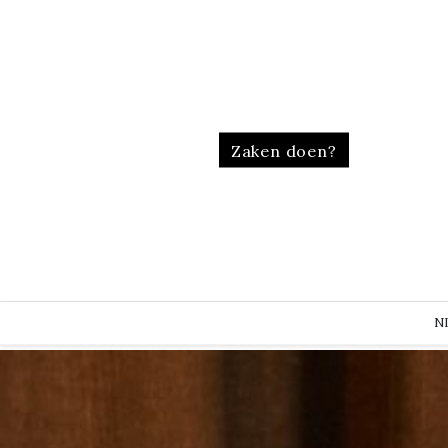
Zaken doen?
N