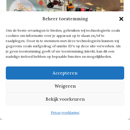
Beheer toestemming
Om de beste ervaringen te bieden, gebruiken wij technologieën zoals
cookies om informatie over je apparaat op te slaan en/of te
raadplegen. Door in te stemmen met deze technologieën kunnen wij
gegevens zoals surfgedrag of unieke ID's op deze site verwerken. Als
je geen toestemming geeft of uw toestemming intrekt, kan dit een
nadelige invloed hebben op bepaalde functies en mogelijkheden.
Accepteren
Sport verbroedert
Weigeren
Dat de Sportspullenbank zo hard is
Bekijk voorkeuren
gegroeid, komt volgens Erna doordat
Privacyverklaring
veel partijen hun steentje bijdragen.
‘Het bedrijfsleven helpt enorm mee.