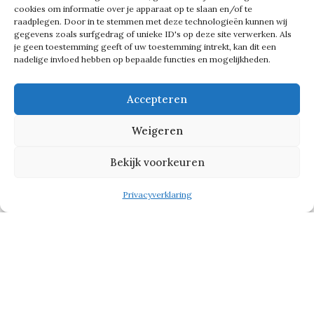
cookies om informatie over je apparaat op te slaan en/of te
door hun voeten aan te raken. Toen
raadplegen. Door in te stemmen met deze technologieën kunnen wij
gegevens zoals surfgedrag of unieke ID's op deze site verwerken. Als
die oude vrouw aan mijn voeten zat,
je geen toestemming geeft of uw toestemming intrekt, kan dit een
nadelige invloed hebben op bepaalde functies en mogelijkheden.
brak mijn hart. Ik dacht: hoe kan dit
nog steeds gebeuren?’
Accepteren
Weigeren
Tekst gaat verder onder de foto
Bekijk voorkeuren
Privacyverklaring