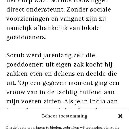
het dorp waar Sorubs roots liggen
direct ondersteunt. Zonder sociale
voorzieningen en vangnet zijn zij
namelijk afhankelijk van lokale
goeddoeners.
Sorub werd jarenlang zélf die
goeddoener: uit eigen zak kocht hij
zakken eten en dekens en deelde die
uit. ‘Op een gegeven moment ging een
vrouw van in de tachtig huilend aan
mijn voeten zitten. Als je in India aan
iemands voeten zit betekent dat
Beheer toestemming
respect. In de dorpen in India
begroeten we ouderen nog steeds
Om de beste ervaringen te bieden, gebruiken wij technologieën zoals