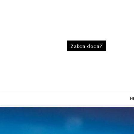
Zaken doen?
N