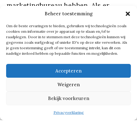
marketingbureau hebben. Als er
Beheer toestemming
bijvoorbeeld nog geen duidelijke
strategie is, helpen we om te zorgen
Om de beste ervaringen te bieden, gebruiken wij technologieën zoals
cookies om informatie over je apparaat op te slaan en/of te
dat die er komt.’
raadplegen. Door in te stemmen met deze technologieën kunnen wij
gegevens zoals surfgedrag of unieke ID's op deze site verwerken. Als
je geen toestemming geeft of uw toestemming intrekt, kan dit een
Hoewel de technologie voortraast en
nadelige invloed hebben op bepaalde functies en mogelijkheden.
sociale media niet zijn weg te denken
Accepteren
in de samenleving, constateert Jules
dat lang niet alle mkb-bedrijven actief
Weigeren
zijn met online marketing. ‘Uit
Bekijk voorkeuren
onderzoek blijkt dat ze het complex
vinden, geen verstand hebben van
Privacyverklaring
technisch zaken en dat het ze veel tijd
kost’, vertelt hij. ‘Als het allemaal komt