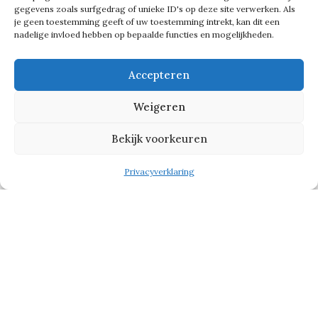
vrouwen zich ziek. Het hangt er
gegevens zoals surfgedrag of unieke ID's op deze site verwerken. Als
je geen toestemming geeft of uw toestemming intrekt, kan dit een
gewoon en je pakt het gewoon. En er
nadelige invloed hebben op bepaalde functies en mogelijkheden.
zullen best mensen zijn die alles in
Accepteren
hun tas stoppen, maar so be it. Ze
zullen het nodig hebben.’
Weigeren
Bekijk voorkeuren
Tekst gaat verder onder de foto
Privacyverklaring