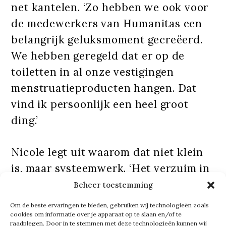
net kantelen. ‘Zo hebben we ook voor
de medewerkers van Humanitas een
belangrijk geluksmoment gecreëerd.
We hebben geregeld dat er op de
toiletten in al onze vestigingen
menstruatieproducten hangen. Dat
vind ik persoonlijk een heel groot
ding.’
Nicole legt uit waarom dat niet klein
is, maar systeemwerk. ‘Het verzuim in
de zorg is hoog en de armoede vaak
Beheer toestemming
groot. Als je menstruatieproducten
Om de beste ervaringen te bieden, gebruiken wij technologieën zoals
niet kunt betalen, dan melden
cookies om informatie over je apparaat op te slaan en/of te
raadplegen. Door in te stemmen met deze technologieën kunnen wij