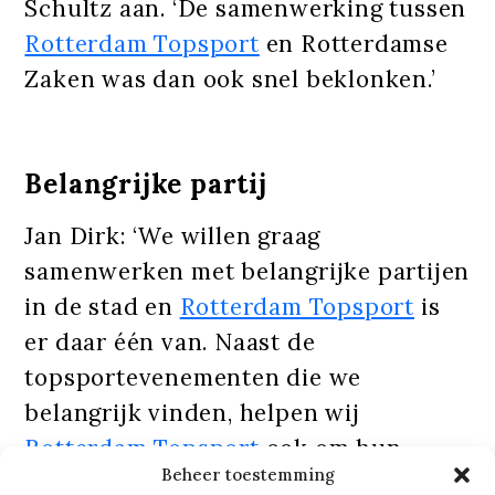
Schultz aan. ‘De samenwerking tussen
Rotterdam Topsport
en Rotterdamse
Zaken was dan ook snel beklonken.’
Belangrijke partij
Jan Dirk: ‘We willen graag
samenwerken met belangrijke partijen
in de stad en
Rotterdam Topsport
is
er daar één van. Naast de
topsportevenementen die we
belangrijk vinden, helpen wij
Rotterdam Topsport
ook om hun
Beheer toestemming
nieuws en achtergrondinformatie te