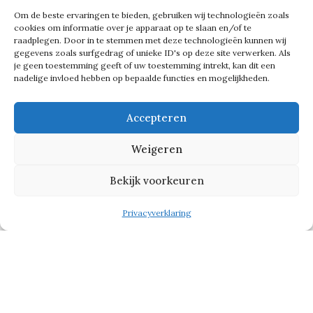
delen via ons platform en onze
Om de beste ervaringen te bieden, gebruiken wij technologieën zoals
cookies om informatie over je apparaat op te slaan en/of te
netwerkevenementen.’
raadplegen. Door in te stemmen met deze technologieën kunnen wij
gegevens zoals surfgedrag of unieke ID's op deze site verwerken. Als
je geen toestemming geeft of uw toestemming intrekt, kan dit een
nadelige invloed hebben op bepaalde functies en mogelijkheden.
Tour de France Femmes
Accepteren
Deze maand vond in Rotterdam de
Weigeren
start van de Tour de France Femmes
plaats met liefst drie etappes.
Bekijk voorkeuren
Prachtige reclame voor de stad en de
Privacyverklaring
regio, met een rit van Rotterdam naar
Den Haag op 12 augustus, een etappe
van Dordrecht naar Rotterdam een
dag later en aansluitend een