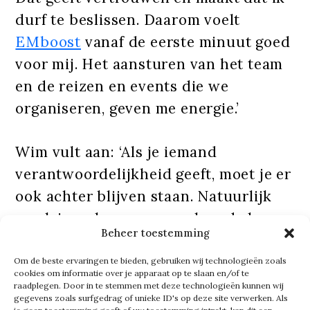
durf te beslissen. Daarom voelt
EMboost
vanaf de eerste minuut goed
voor mij. Het aansturen van het team
en de reizen en events die we
organiseren, geven me energie.’
Wim vult aan: ‘Als je iemand
verantwoordelijkheid geeft, moet je er
ook achter blijven staan. Natuurlijk
maak je wel eens een verkeerde keuze,
Beheer toestemming
maar daar leer je van. Dat vertrouwen
is er bij ons vanaf het begin.’
Om de beste ervaringen te bieden, gebruiken wij technologieën zoals
cookies om informatie over je apparaat op te slaan en/of te
Tegelijkertijd ziet hij ook een kant die
raadplegen. Door in te stemmen met deze technologieën kunnen wij
gegevens zoals surfgedrag of unieke ID's op deze site verwerken. Als
beter kan. ‘Sabine is soms nog te